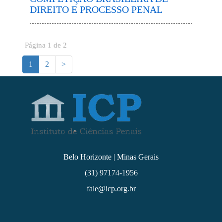
DIREITO E PROCESSO PENAL
Página 1 de 2
1
2
>
Belo Horizonte | Minas Gerais
(31) 97174-1956
fale@icp.org.br