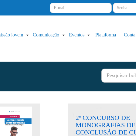
issão jovem
Comunicação
Eventos
Plataforma
Conta
2ª CONCURSO DE
MONOGRAFIAS DE
CONCLUSÃO DE C