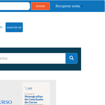
Recuperar senha
acessar
to
associe-se
URSO