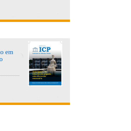
to em
o